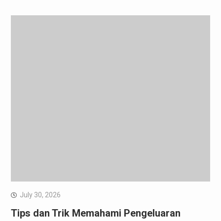
July 30, 2026
Tips dan Trik Memahami Pengeluaran