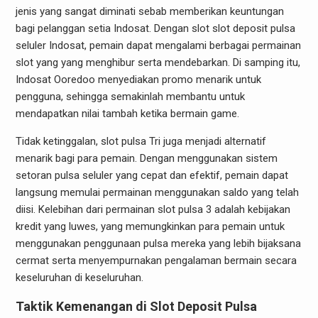
jenis yang sangat diminati sebab memberikan keuntungan
bagi pelanggan setia Indosat. Dengan slot slot deposit pulsa
seluler Indosat, pemain dapat mengalami berbagai permainan
slot yang yang menghibur serta mendebarkan. Di samping itu,
Indosat Ooredoo menyediakan promo menarik untuk
pengguna, sehingga semakinlah membantu untuk
mendapatkan nilai tambah ketika bermain game.
Tidak ketinggalan, slot pulsa Tri juga menjadi alternatif
menarik bagi para pemain. Dengan menggunakan sistem
setoran pulsa seluler yang cepat dan efektif, pemain dapat
langsung memulai permainan menggunakan saldo yang telah
diisi. Kelebihan dari permainan slot pulsa 3 adalah kebijakan
kredit yang luwes, yang memungkinkan para pemain untuk
menggunakan penggunaan pulsa mereka yang lebih bijaksana
cermat serta menyempurnakan pengalaman bermain secara
keseluruhan di keseluruhan.
Taktik Kemenangan di Slot Deposit Pulsa