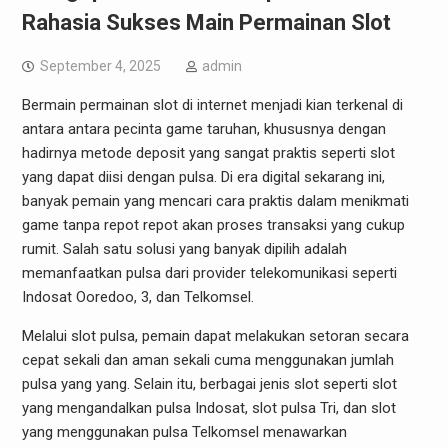
Rahasia Sukses Main Permainan Slot
September 4, 2025
admin
Bermain permainan slot di internet menjadi kian terkenal di
antara antara pecinta game taruhan, khususnya dengan
hadirnya metode deposit yang sangat praktis seperti slot
yang dapat diisi dengan pulsa. Di era digital sekarang ini,
banyak pemain yang mencari cara praktis dalam menikmati
game tanpa repot repot akan proses transaksi yang cukup
rumit. Salah satu solusi yang banyak dipilih adalah
memanfaatkan pulsa dari provider telekomunikasi seperti
Indosat Ooredoo, 3, dan Telkomsel.
Melalui slot pulsa, pemain dapat melakukan setoran secara
cepat sekali dan aman sekali cuma menggunakan jumlah
pulsa yang yang. Selain itu, berbagai jenis slot seperti slot
yang mengandalkan pulsa Indosat, slot pulsa Tri, dan slot
yang menggunakan pulsa Telkomsel menawarkan