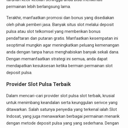
permainan lebih berlangsung lama.
Terakhir, manfaatkan promosi dan bonus yang disediakan
oleh pihak pemberi jasa. Banyak situs slot melalui deposit
pulsa atau slot telkomsel yang memberikan bonus
pendaftaran dan putaran gratis. Manfaatkan kesempatan ini
seoptimal mungkin agar meningkatkan peluang kemenangan
anda dengan tanpa harus menghabiskan banyak sekali dana.
Dengan memanfaatkan strategi ini semua, anda dapat
mendapatkan kesuksesan ketika bermain permainan slot
deposit pulsa.
Provider Slot Pulsa Terbaik
Dalam mencari-cari provider slot pulsa slot terbaik, krusial
untuk menimbang keandalan serta keunggulan serivce yang
ditawarkan. Salah satunya penyedia yang terkenal ialah Slot
Indosat, yang juga menawarkan berbagai permainan menarik
dengan metode deposit pulsa yang yang sederhana. Dengan