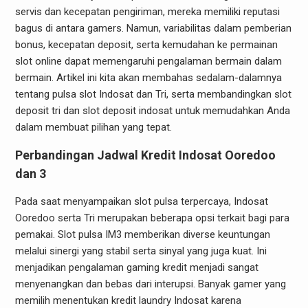
servis dan kecepatan pengiriman, mereka memiliki reputasi
bagus di antara gamers. Namun, variabilitas dalam pemberian
bonus, kecepatan deposit, serta kemudahan ke permainan
slot online dapat memengaruhi pengalaman bermain dalam
bermain. Artikel ini kita akan membahas sedalam-dalamnya
tentang pulsa slot Indosat dan Tri, serta membandingkan slot
deposit tri dan slot deposit indosat untuk memudahkan Anda
dalam membuat pilihan yang tepat.
Perbandingan Jadwal Kredit Indosat Ooredoo
dan 3
Pada saat menyampaikan slot pulsa terpercaya, Indosat
Ooredoo serta Tri merupakan beberapa opsi terkait bagi para
pemakai. Slot pulsa IM3 memberikan diverse keuntungan
melalui sinergi yang stabil serta sinyal yang juga kuat. Ini
menjadikan pengalaman gaming kredit menjadi sangat
menyenangkan dan bebas dari interupsi. Banyak gamer yang
memilih menentukan kredit laundry Indosat karena