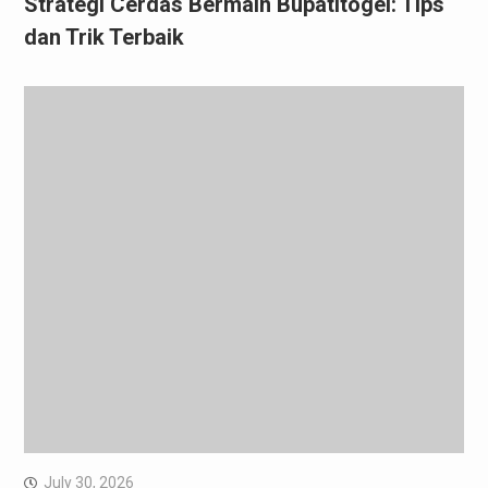
Strategi Cerdas Bermain Bupatitogel: Tips
dan Trik Terbaik
July 30, 2026