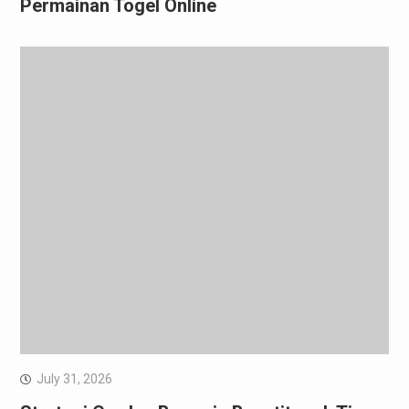
Permainan Togel Online
July 31, 2026