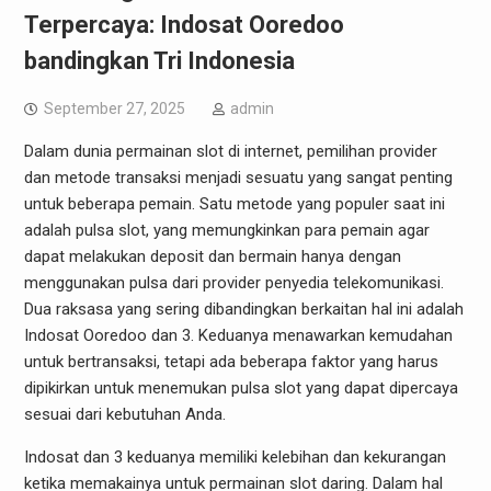
Terpercaya: Indosat Ooredoo
bandingkan Tri Indonesia
September 27, 2025
admin
Dalam dunia permainan slot di internet, pemilihan provider
dan metode transaksi menjadi sesuatu yang sangat penting
untuk beberapa pemain. Satu metode yang populer saat ini
adalah pulsa slot, yang memungkinkan para pemain agar
dapat melakukan deposit dan bermain hanya dengan
menggunakan pulsa dari provider penyedia telekomunikasi.
Dua raksasa yang sering dibandingkan berkaitan hal ini adalah
Indosat Ooredoo dan 3. Keduanya menawarkan kemudahan
untuk bertransaksi, tetapi ada beberapa faktor yang harus
dipikirkan untuk menemukan pulsa slot yang dapat dipercaya
sesuai dari kebutuhan Anda.
Indosat dan 3 keduanya memiliki kelebihan dan kekurangan
ketika memakainya untuk permainan slot daring. Dalam hal