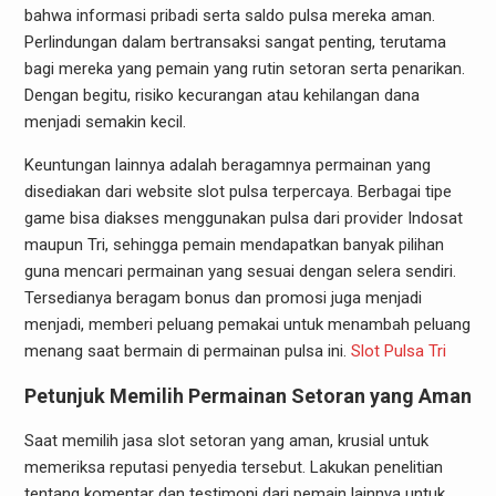
bahwa informasi pribadi serta saldo pulsa mereka aman.
Perlindungan dalam bertransaksi sangat penting, terutama
bagi mereka yang pemain yang rutin setoran serta penarikan.
Dengan begitu, risiko kecurangan atau kehilangan dana
menjadi semakin kecil.
Keuntungan lainnya adalah beragamnya permainan yang
disediakan dari website slot pulsa terpercaya. Berbagai tipe
game bisa diakses menggunakan pulsa dari provider Indosat
maupun Tri, sehingga pemain mendapatkan banyak pilihan
guna mencari permainan yang sesuai dengan selera sendiri.
Tersedianya beragam bonus dan promosi juga menjadi
menjadi, memberi peluang pemakai untuk menambah peluang
menang saat bermain di permainan pulsa ini.
Slot Pulsa Tri
Petunjuk Memilih Permainan Setoran yang Aman
Saat memilih jasa slot setoran yang aman, krusial untuk
memeriksa reputasi penyedia tersebut. Lakukan penelitian
tentang komentar dan testimoni dari pemain lainnya untuk