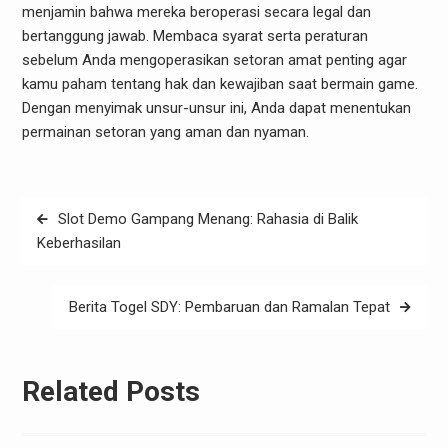
menjamin bahwa mereka beroperasi secara legal dan
bertanggung jawab. Membaca syarat serta peraturan
sebelum Anda mengoperasikan setoran amat penting agar
kamu paham tentang hak dan kewajiban saat bermain game.
Dengan menyimak unsur-unsur ini, Anda dapat menentukan
permainan setoran yang aman dan nyaman.
Post
Slot Demo Gampang Menang: Rahasia di Balik
navigation
Keberhasilan
Berita Togel SDY: Pembaruan dan Ramalan Tepat
Related Posts