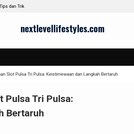
Pengeluaran Macau
Togel: Kenapa Supertogel Menjadi A
nextlevellifestyles.com
 Slot Pulsa Tri Pulsa: Keistimewaan dan Langkah Bertaruh
Pulsa Tri Pulsa:
h Bertaruh