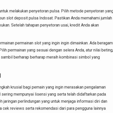
 untuk melakukan penyetoran pulsa. Pilih metode penyetoran yan
aupun slot deposit pulsa Indosat. Pastikan Anda memahami jumlah
kukan. Setelah tahapan penyetoran usai, kredit Anda akan
rmainan permainan slot yang ingin ingin dimainkan. Ada beragam
 Pilih permainan yang sesuai dengan selera Anda, atur nilai beting
a sambil berharap berharap meraih kombinasi simbol yang
l
angkah krusial bagi pemain yang ingin merasakan pengalaman
 sering mempunyai lisensi yang serta telah didaftarkan pada
eh jaringan perlindungan yang untuk menjaga informasi diri dan
a cek reviews serta rekomendasi dari para pengguna lainnya