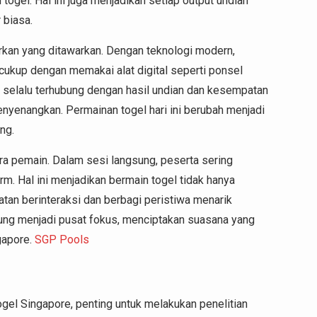
togel. Hal ini juga menjadikan setiap output undian
 biasa.
arkan yang ditawarkan. Dengan teknologi modern,
cukup dengan memakai alat digital seperti ponsel
k selalu terhubung dengan hasil undian dan kesempatan
nyenangkan. Permainan togel hari ini berubah menjadi
ng.
ara pemain. Dalam sesi langsung, peserta sering
orm. Hal ini menjadikan bermain togel tidak hanya
tan berinteraksi dan berbagi peristiwa menarik
sung menjadi pusat fokus, menciptakan suasana yang
gapore.
SGP Pools
el Singapore, penting untuk melakukan penelitian