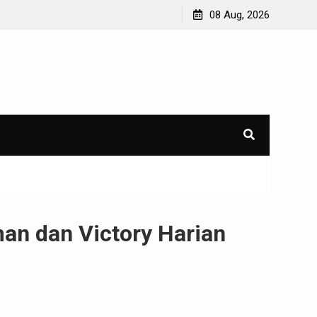
lternatif Utama?
Bupatitogel: Rahasia Sukses Di Balik Permaina
08 Aug, 2026
Online
man dan Victory Harian