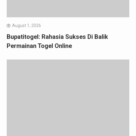
August 1, 2026
Bupatitogel: Rahasia Sukses Di Balik
Permainan Togel Online