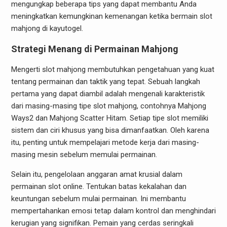
mengungkap beberapa tips yang dapat membantu Anda
meningkatkan kemungkinan kemenangan ketika bermain slot
mahjong di kayutogel.
Strategi Menang di Permainan Mahjong
Mengerti slot mahjong membutuhkan pengetahuan yang kuat
tentang permainan dan taktik yang tepat. Sebuah langkah
pertama yang dapat diambil adalah mengenali karakteristik
dari masing-masing tipe slot mahjong, contohnya Mahjong
Ways2 dan Mahjong Scatter Hitam. Setiap tipe slot memiliki
sistem dan ciri khusus yang bisa dimanfaatkan. Oleh karena
itu, penting untuk mempelajari metode kerja dari masing-
masing mesin sebelum memulai permainan.
Selain itu, pengelolaan anggaran amat krusial dalam
permainan slot online. Tentukan batas kekalahan dan
keuntungan sebelum mulai permainan. Ini membantu
mempertahankan emosi tetap dalam kontrol dan menghindari
kerugian yang signifikan. Pemain yang cerdas seringkali