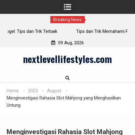
Breaking News
aik
Tips dan Trik Memahami Pengeluaran Macau
09 Aug, 2026
Skip
nextlevellifestyles.com
to
content
Home
2025
August
Menginvestigasi Rahasia Slot Mahjong yang Menghasilkan
Untung
Menginvestigasi Rahasia Slot Mahjong