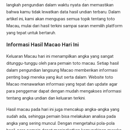
langkah pengundian dalam waktu nyata dan memastikan
bahwa kamu tidak lewatkan data hasil undian terbaru. Dalam
artikel ini, kami akan mengupas semua topik tentang toto
Macau, mulai dari hasil terkini sampai saran memilih platform
yang tepat untuk bertaruh.
Informasi Hasil Macao Hari Ini
Keluaran Macau hari ini menampilkan angka yang sangat
ditunggu-tunggu oleh para pemain toto macau. Setiap hasil
dalam pengundian langsung Macao memberikan informasi
penting bagi mereka yang ikut serta dalam. Website toto
Macao menawarkan informasi yang tepat dan update agar
para penggemar dapat dengan mudah mengakses informasi
tentang angka undian dan keluaran terkini.
Hasil macau pada hari ini juga mencakup angka-angka yang
sudah ada, sehingga pemain bisa melakukan analisa pada
angka yang sering muncul. Dengan mengetahui pola-pola