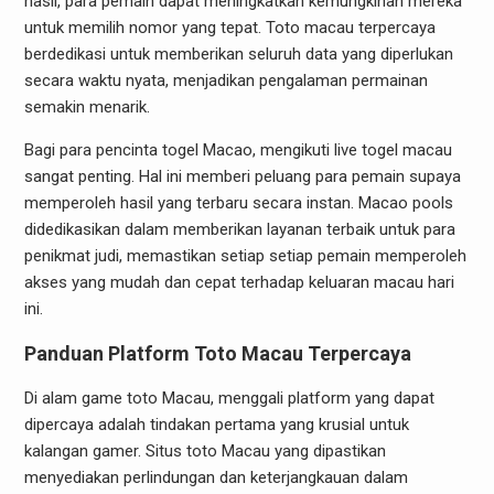
hasil, para pemain dapat meningkatkan kemungkinan mereka
untuk memilih nomor yang tepat. Toto macau terpercaya
berdedikasi untuk memberikan seluruh data yang diperlukan
secara waktu nyata, menjadikan pengalaman permainan
semakin menarik.
Bagi para pencinta togel Macao, mengikuti live togel macau
sangat penting. Hal ini memberi peluang para pemain supaya
memperoleh hasil yang terbaru secara instan. Macao pools
didedikasikan dalam memberikan layanan terbaik untuk para
penikmat judi, memastikan setiap setiap pemain memperoleh
akses yang mudah dan cepat terhadap keluaran macau hari
ini.
Panduan Platform Toto Macau Terpercaya
Di alam game toto Macau, menggali platform yang dapat
dipercaya adalah tindakan pertama yang krusial untuk
kalangan gamer. Situs toto Macau yang dipastikan
menyediakan perlindungan dan keterjangkauan dalam