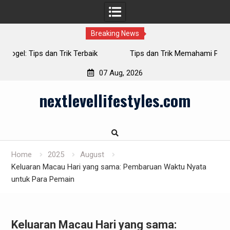
Breaking News
aik
Tips dan Trik Memahami Pengeluaran Macau
07 Aug, 2026
Skip
nextlevellifestyles.com
to
content
Home
2025
August
Keluaran Macau Hari yang sama: Pembaruan Waktu Nyata
untuk Para Pemain
Keluaran Macau Hari yang sama: