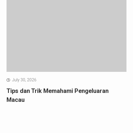
July 30, 2026
Tips dan Trik Memahami Pengeluaran
Macau