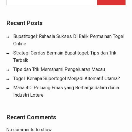
Recent Posts
Bupatitogel: Rahasia Sukses Di Balik Permainan Togel
Online
Strategi Cerdas Bermain Bupatitogel: Tips dan Trik
Terbaik
Tips dan Trik Memahami Pengeluaran Macau
Togel: Kenapa Supertogel Menjadi Alternatif Utama?
Maha 4D: Peluang Emas yang Berharga dalam dunia
Industri Lotere
Recent Comments
No comments to show.