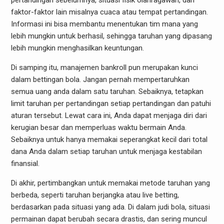
pertandingan sebelumnya, situasi fisik olahragawan, dan
faktor-faktor lain misalnya cuaca atau tempat pertandingan.
Informasi ini bisa membantu menentukan tim mana yang
lebih mungkin untuk berhasil, sehingga taruhan yang dipasang
lebih mungkin menghasilkan keuntungan.
Di samping itu, manajemen bankroll pun merupakan kunci
dalam bettingan bola. Jangan pernah mempertaruhkan
semua uang anda dalam satu taruhan. Sebaiknya, tetapkan
limit taruhan per pertandingan setiap pertandingan dan patuhi
aturan tersebut. Lewat cara ini, Anda dapat menjaga diri dari
kerugian besar dan memperluas waktu bermain Anda.
Sebaiknya untuk hanya memakai seperangkat kecil dari total
dana Anda dalam setiap taruhan untuk menjaga kestabilan
finansial.
Di akhir, pertimbangkan untuk memakai metode taruhan yang
berbeda, seperti taruhan berjangka atau live betting,
berdasarkan pada situasi yang ada. Di dalam judi bola, situasi
permainan dapat berubah secara drastis, dan sering muncul