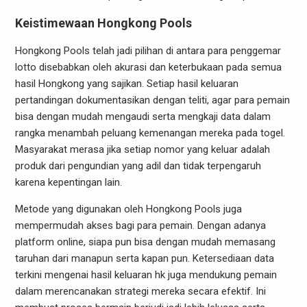
Keistimewaan Hongkong Pools
Hongkong Pools telah jadi pilihan di antara para penggemar
lotto disebabkan oleh akurasi dan keterbukaan pada semua
hasil Hongkong yang sajikan. Setiap hasil keluaran
pertandingan dokumentasikan dengan teliti, agar para pemain
bisa dengan mudah mengaudi serta mengkaji data dalam
rangka menambah peluang kemenangan mereka pada togel.
Masyarakat merasa jika setiap nomor yang keluar adalah
produk dari pengundian yang adil dan tidak terpengaruh
karena kepentingan lain.
Metode yang digunakan oleh Hongkong Pools juga
mempermudah akses bagi para pemain. Dengan adanya
platform online, siapa pun bisa dengan mudah memasang
taruhan dari manapun serta kapan pun. Ketersediaan data
terkini mengenai hasil keluaran hk juga mendukung pemain
dalam merencanakan strategi mereka secara efektif. Ini