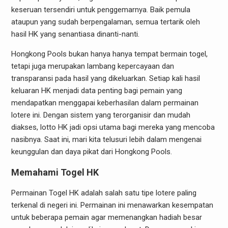
keseruan tersendiri untuk penggemarnya. Baik pemula
ataupun yang sudah berpengalaman, semua tertarik oleh
hasil HK yang senantiasa dinanti-nanti.
Hongkong Pools bukan hanya hanya tempat bermain togel,
tetapi juga merupakan lambang kepercayaan dan
transparansi pada hasil yang dikeluarkan. Setiap kali hasil
keluaran HK menjadi data penting bagi pemain yang
mendapatkan menggapai keberhasilan dalam permainan
lotere ini. Dengan sistem yang terorganisir dan mudah
diakses, lotto HK jadi opsi utama bagi mereka yang mencoba
nasibnya. Saat ini, mari kita telusuri lebih dalam mengenai
keunggulan dan daya pikat dari Hongkong Pools.
Memahami Togel HK
Permainan Togel HK adalah salah satu tipe lotere paling
terkenal di negeri ini. Permainan ini menawarkan kesempatan
untuk beberapa pemain agar memenangkan hadiah besar