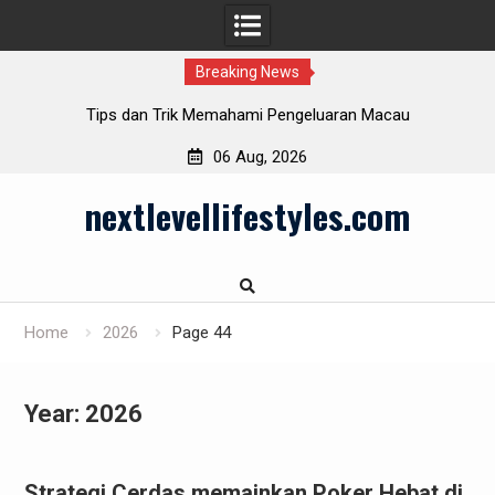
Breaking News
hami Pengeluaran Macau
Togel: Kenapa Supertogel Menja
06 Aug, 2026
Skip
nextlevellifestyles.com
to
content
Home
2026
Page 44
Year:
2026
Strategi Cerdas memainkan Poker Hebat di