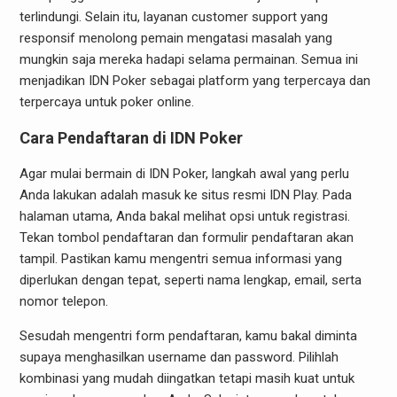
terlindungi. Selain itu, layanan customer support yang
responsif menolong pemain mengatasi masalah yang
mungkin saja mereka hadapi selama permainan. Semua ini
menjadikan IDN Poker sebagai platform yang terpercaya dan
terpercaya untuk poker online.
Cara Pendaftaran di IDN Poker
Agar mulai bermain di IDN Poker, langkah awal yang perlu
Anda lakukan adalah masuk ke situs resmi IDN Play. Pada
halaman utama, Anda bakal melihat opsi untuk registrasi.
Tekan tombol pendaftaran dan formulir pendaftaran akan
tampil. Pastikan kamu mengentri semua informasi yang
diperlukan dengan tepat, seperti nama lengkap, email, serta
nomor telepon.
Sesudah mengentri form pendaftaran, kamu bakal diminta
supaya menghasilkan username dan password. Pilihlah
kombinasi yang mudah diingatkan tetapi masih kuat untuk