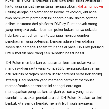
Poker lama dikenal sebagai salah satu permainan permainan
kartu yang sangat menantang mengasyikkan.
daftar idn poker
Seiring dengan perkembangan inovasi teknologi, kini anda
bisa menikmati permainan ini secara online dalam format
online, terutama dari platform IDNPlay. Buat banyak orang
yang menyukai poker, bermain poker bukan hanya sekadar
hobi kegiatan sehari-hari, tetapi juga menjadi sumber
penghasilan yang potensial. Dengan adanya kemudahan
akses dan berbagai ragam fitur spesial pada IDN Play, peluang
untuk meraih hasil yang baik semakin besar besar.
IDN Poker memberikan pengalaman bermain poker yang
mengasyikkan serta yang kompetitif, memungkinkan pemain
dari seluruh beragam negara untuk bertemu serta bertanding
strategi. Bagi mereka yang memang berminat membuat
memanfaatkan permainan ini sebagai cara agar
mendapatkan penghasilan, langkah pertama yang harus
diambil merupakan pendaftaran di IDN Poker. Di dalam artikel
berikut, kita semua hendak meneliti lebih jauh mengenai