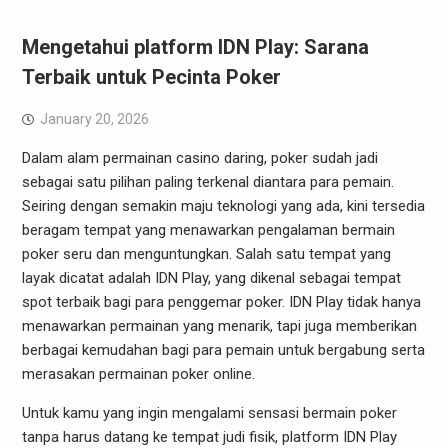
Mengetahui platform IDN Play: Sarana
Terbaik untuk Pecinta Poker
January 20, 2026
Dalam alam permainan casino daring, poker sudah jadi
sebagai satu pilihan paling terkenal diantara para pemain.
Seiring dengan semakin maju teknologi yang ada, kini tersedia
beragam tempat yang menawarkan pengalaman bermain
poker seru dan menguntungkan. Salah satu tempat yang
layak dicatat adalah IDN Play, yang dikenal sebagai tempat
spot terbaik bagi para penggemar poker. IDN Play tidak hanya
menawarkan permainan yang menarik, tapi juga memberikan
berbagai kemudahan bagi para pemain untuk bergabung serta
merasakan permainan poker online.
Untuk kamu yang ingin mengalami sensasi bermain poker
tanpa harus datang ke tempat judi fisik, platform IDN Play