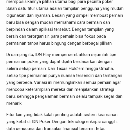
memposisikannya pilihan utama bagi para pecinta poker.
Salah satu fitur utama adalah tampilan pengguna yang mudah
digunakan dan nyaman. Desain yang simpel membuat pemain
baru bisa dengan mudah memahami cara bermain dan
berpindah dalam aplikasi tersebut. Dengan tampilan yang
bersih dan terorganisir, para pemain bisa fokus pada
permainan tanpa harus bingung dengan berbagai pilihan.
Di samping itu, IDN Play mempersembahkan sejumlah tipe
permainan poker yang dapat dipilih berdasarkan dengan
selera setiap pemain. Dari Texas Hold’em hingga Omaha,
setiap tipe permainan punya nuansa tersendiri dan tantangan
yang berbeda. Variasi ini memungkinkan semua pemain agar
mencoba keterampilan mereka dan menjalankan strategi
baru, sehingga pengalaman bermain selalu tampak segar dan
menarik.
Fitur lain yang tidak kalah penting adalah sistem keamanan
yang ketat di IDN Poker. Dengan teknologi enkripsi canggih,
data pengguna dan transaksi finansial terjamin tetap