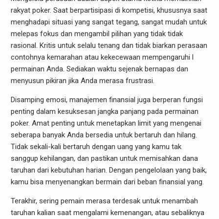
rakyat poker. Saat berpartisipasi di kompetisi, khususnya saat
menghadapi situasi yang sangat tegang, sangat mudah untuk
melepas fokus dan mengambil pilihan yang tidak tidak
rasional. Kritis untuk selalu tenang dan tidak biarkan perasaan
contohnya kemarahan atau kekecewaan mempengaruhi l
permainan Anda. Sediakan waktu sejenak bernapas dan
menyusun pikiran jika Anda merasa frustrasi.
Disamping emosi, manajemen finansial juga berperan fungsi
penting dalam kesuksesan jangka panjang pada permainan
poker. Amat penting untuk menetapkan limit yang mengenai
seberapa banyak Anda bersedia untuk bertaruh dan hilang.
Tidak sekali-kali bertaruh dengan uang yang kamu tak
sanggup kehilangan, dan pastikan untuk memisahkan dana
taruhan dari kebutuhan harian. Dengan pengelolaan yang baik,
kamu bisa menyenangkan bermain dari beban finansial yang.
Terakhir, sering pemain merasa terdesak untuk menambah
taruhan kalian saat mengalami kemenangan, atau sebaliknya