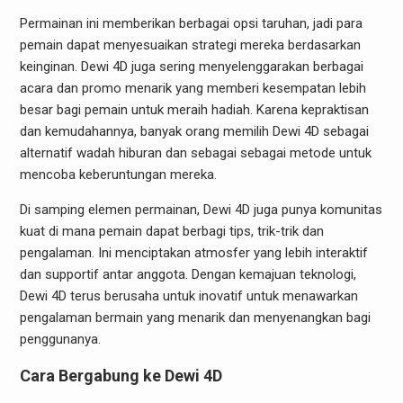
Permainan ini memberikan berbagai opsi taruhan, jadi para
pemain dapat menyesuaikan strategi mereka berdasarkan
keinginan. Dewi 4D juga sering menyelenggarakan berbagai
acara dan promo menarik yang memberi kesempatan lebih
besar bagi pemain untuk meraih hadiah. Karena kepraktisan
dan kemudahannya, banyak orang memilih Dewi 4D sebagai
alternatif wadah hiburan dan sebagai sebagai metode untuk
mencoba keberuntungan mereka.
Di samping elemen permainan, Dewi 4D juga punya komunitas
kuat di mana pemain dapat berbagi tips, trik-trik dan
pengalaman. Ini menciptakan atmosfer yang lebih interaktif
dan supportif antar anggota. Dengan kemajuan teknologi,
Dewi 4D terus berusaha untuk inovatif untuk menawarkan
pengalaman bermain yang menarik dan menyenangkan bagi
penggunanya.
Cara Bergabung ke Dewi 4D