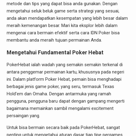
metode dan tips yang dapat bisa anda gunakan. Dengan
mengetahui seluk beluk game serta strategi yang sesuai,
anda akan mendapatkan kesempatan yang lebih besar dalam
meraih kemenangan besar. Mari kita eksplor lebih dalam
mengenai cara bermain efektif serta cara IDN Poker bisa
membantu anda meraih tujuan permainan Anda.
Mengetahui Fundamental Poker Hebat
PokerHebat ialah wadah yang semakin semakin terkenal di
antara penggemar permainan kartu, khususnya pada negeri
ini. Dalam platform Poker Hebat, pemain bisa menghadapi
berbagai jenis game poker, yang seru, termasuk Texas
Hold’em dan Omaha. Dengan antarmuka yang ramah
pengguna, pengguna baru dapat dengan gampang mengerti
bagaimana memainkan sambil mengalami excitement
persaingan yang.
Untuk bisa bermain secara baik pada PokerHebat, sangat
penting untuk mengetahui aturan dasar tiap tipe pergames